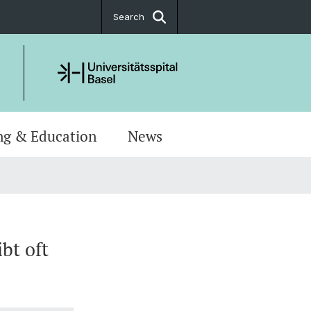
Search
ng & Education
News
bt oft