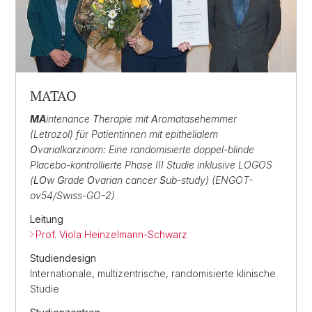
MATAO
MA
intenance
T
herapie mit
A
romatasehemmer
(Letrozol) für Patientinnen mit epithelialem
O
varialkarzinom: Eine randomisierte doppel-blinde
Placebo-kontrollierte Phase III Studie inklusive LOGOS
(
LO
w
G
rade
O
varian cancer
S
ub-study) (ENGOT-
ov54/Swiss-GO-2)
Leitung
Prof. Viola Heinzelmann-Schwarz
Studiendesign
Internationale, multizentrische, randomisierte klinische
Studie