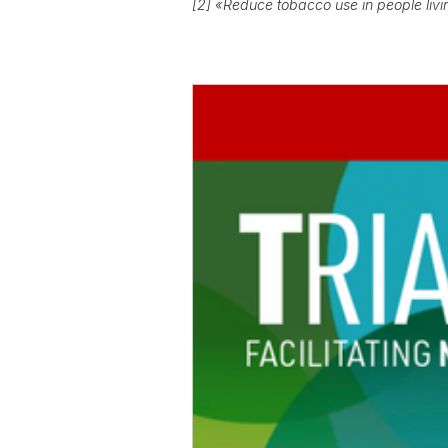
[2] «Reduce tobacco use in people livi