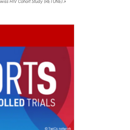
e Swiss HIV Cohort Study (RETUNE).»