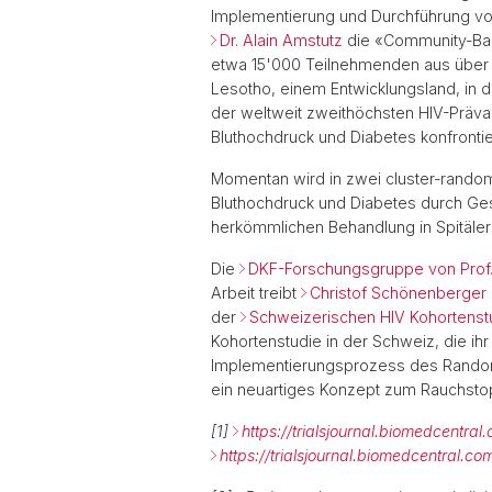
Implementierung und Durchführung vo
Dr. Alain Amstutz
die «Community-Bas
etwa 15'000 Teilnehmenden aus über 1
Lesotho, einem Entwicklungsland, in 
der weltweit zweithöchsten HIV-Präv
Bluthochdruck und Diabetes konfrontier
Momentan wird in zwei cluster-rando
Bluthochdruck und Diabetes durch Ges
herkömmlichen Behandlung in Spitäler
Die
DKF-Forschungsgruppe von Prof. 
Arbeit treibt
Christof Schönenberger
der
Schweizerischen HIV Kohortenst
Kohortenstudie in der Schweiz, die ih
Implementierungsprozess des Randomis
ein neuartiges Konzept zum Rauchsto
[1]
https://trialsjournal.biomedcentr
https://trialsjournal.biomedcentral.