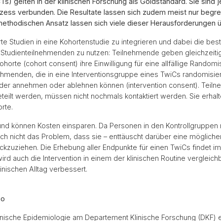
CTs) gelten in der klinischen Forschung als Goldstandard. Sie sind
ss verbunden. Die Resultate lassen sich zudem meist nur begrenz
methodischen Ansatz lassen sich viele dieser Herausforderungen 
te Studien in eine Kohortenstudie zu integrieren und dabei die best
Studienteilnehmenden zu nutzen: Teilnehmende geben gleichzeitig 
orte (cohort consent) ihre Einwilligung für eine allfällige Random
ehmenden, die in eine Interventionsgruppe eines TwiCs randomisier
eder annehmen oder ablehnen können (intervention consent). Teil
teilt werden, müssen nicht nochmals kontaktiert werden. Sie erhal
rte.
und können Kosten einsparen. Da Personen in den Kontrollgruppen n
ch nicht das Problem, dass sie – enttäuscht darüber eine möglich
rückzuziehen. Die Erhebung aller Endpunkte für einen TwiCs findet 
rd auch die Intervention in einem der klinischen Routine vergleich
inischen Alltag verbessert.
ho
inische Epidemiologie am Departement Klinische Forschung (DKF) ein