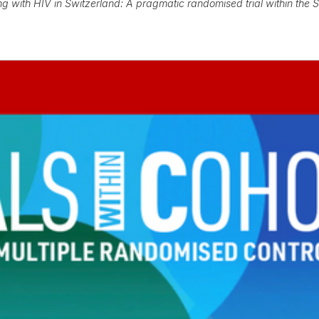
ng with HIV in Switzerland: A pragmatic randomised trial within th