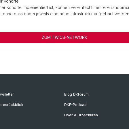
er Kohorte
er Kohorte implementiert ist, können vereinfacht mehrere randomisi
 ohne dass dabei jeweils eine neue Infrastruktur aufgebaut werden
ZUM TWICS-NETWORK
wsletter
Blog DKForum
hresrückblick
DKF-Podcast
Flyer & Broschüren