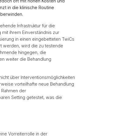
 jedoch oft mit hohen Kosten und
t in die klinische Routine
überwinden.
ehende Infrastruktur für die
mit ihrem Einverständnis zur
isierung in einen eingebetteten TwiCs
t werden, wird die zu testende
nehmende hingegen, die
ten weiter die Behandlung
icht über Interventionsmöglichkeiten
erweise vorteilhafte neue Behandlung
im Rahmen der
baren Setting getestet, was die
e Vorreiterrolle in der