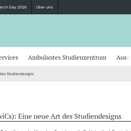
earch Day 2026
Über uns
ervices
Ambulantes Studienzentrum
Aus-
 des Studiendesigns
wiCs): Eine neue Art des Studiendesigns