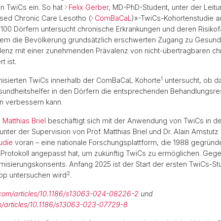
n TwiCs ein. So hat
Felix Gerber
, MD-PhD-Student, unter der Leit
ed Chronic Care Lesotho (
ComBaCaL
)»-TwiCs-Kohortenstudie a
00 Dörfern untersucht chronische Erkrankungen und deren Risikofa
dem die Bevölkerung grundsätzlich erschwerten Zugang zu Gesundhe
alenz mit einer zunehmenden Prävalenz von nicht-übertragbaren c
t ist.
1
misierten TwiCs innerhalb der ComBaCaL Kohorte
untersucht, ob da
undheitshelfer in den Dörfern die entsprechenden Behandlungsresu
n verbessern kann.
Matthias Briel
beschäftigt sich mit der Anwendung von TwiCs in 
unter der Supervision von Prof. Matthias Briel und Dr. Alain Amstut
udie
voran – eine nationale Forschungsplattform, die 1988 gegründet
r Protokoll angepasst hat, um zukünftig TwiCs zu ermöglichen. Gege
ierungskonsents. Anfang 2025 ist der Start der ersten TwiCs-Stu
2
pp untersuchen wird
.
al.com/articles/10.1186/s13063-024-08226-2
und
com/articles/10.1186/s13063-023-07729-8