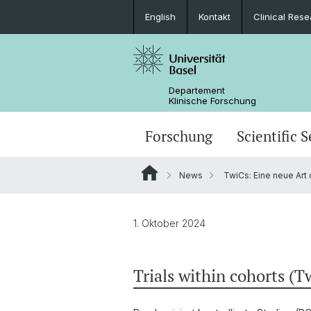
English
Kontakt
Clinical Res
Departement
Klinische Forschung
Forschung
Scientific S
News
TwiCs: Eine neue Art
1. Oktober 2024
Trials within cohorts (T