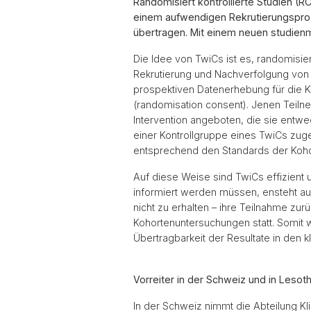
Randomisiert kontrollierte Studien (R
einem aufwendigen Rekrutierungsproze
übertragen. Mit einem neuen studien
Die Idee von TwiCs ist es, randomisier
Rekrutierung und Nachverfolgung von 
prospektiven Datenerhebung für die Koh
(randomisation consent). Jenen Teiln
Intervention angeboten, die sie entw
einer Kontrollgruppe eines TwiCs zuge
entsprechend den Standards der Koho
Auf diese Weise sind TwiCs effizient 
informiert werden müssen, ensteht au
nicht zu erhalten – ihre Teilnahme zu
Kohortenuntersuchungen statt. Somit wi
Übertragbarkeit der Resultate in den kl
Vorreiter in der Schweiz und in Lesot
In der Schweiz nimmt die Abteilung Kl