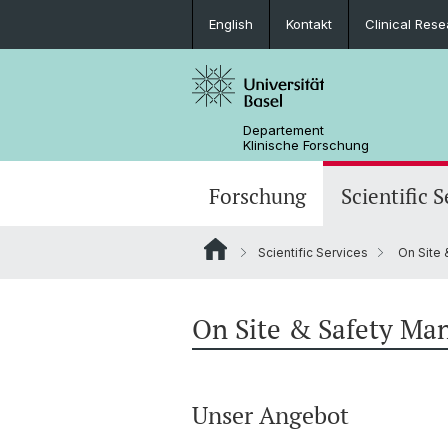
English
Kontakt
Clinical Res
Departement
Klinische Forschung
Forschung
Scientific S
Scientific Services
On Site
On Site & Safety M
Unser Angebot