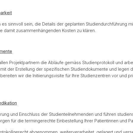
arkeit
 es sinnvoll sein, die Details der geplanten Studiendurchführung 
 die damit zusammenhängenden Kosten zu klären.
umente
llen Projektpartnern die Abläufe gemäss Studienprotokoll und arbe
 mit der Erstellung der spezifischen Studiendokumente und legen das
bereiten wir die Initiierungsvisite für Ihre Studienzentren vor und
dikation
lärung und Einschluss der Studienteilnehmenden und führen studiens
orgen für die termingerechte Einbestellung Ihrer Patientinnen und Pa
otokollgerecht abgenommen, weiterverarbeitet, gelagert und ver