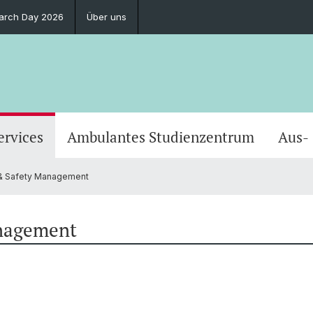
earch Day 2026
Über uns
ervices
Ambulantes Studienzentrum
Aus-
 & Safety Management
anagement