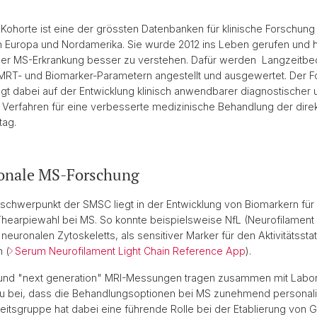
 Kohorte ist eine der grössten Datenbanken für klinische Forschung 
n Europa und Nordamerika. Sie wurde 2012 ins Leben gerufen und h
r MS-Erkrankung besser zu verstehen. Dafür werden Langzeitb
 MRT- und Biomarker-Parametern angestellt und ausgewertet. Der F
gt dabei auf der Entwicklung klinisch anwendbarer diagnostischer 
 Verfahren für eine verbesserte medizinische Behandlung der dire
tag.
ionale MS-Forschung
schwerpunkt der SMSC liegt in der Entwicklung von Biomarkern für
earpiewahl bei MS. So konnte beispielsweise NfL (Neurofilament li
 neuronalen Zytoskeletts, als sensitiver Marker für den Aktivitätsst
 (
Serum Neurofilament Light Chain Reference App
).
 und "next generation" MRI-Messungen tragen zusammen mit Labor-
u bei, dass die Behandlungsoptionen bei MS zunehmend personali
eitsgruppe hat dabei eine führende Rolle bei der Etablierung von G