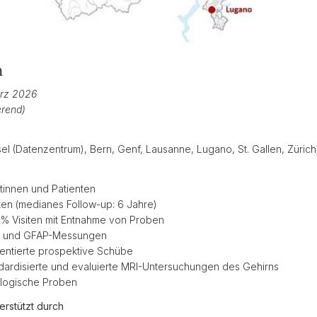
n
ärz 2026
erend)
sel (Datenzentrum), Bern, Genf, Lausanne, Lugano, St. Gallen, Zürich
ntinnen und Patienten
iten (medianes Follow-up: 6 Jahre)
3% Visiten mit Entnahme von Proben
L- und GFAP-Messungen
entierte prospektive Schübe
ndardisierte und evaluierte MRI-Untersuchungen des Gehirns
ologische Proben
rstützt durch