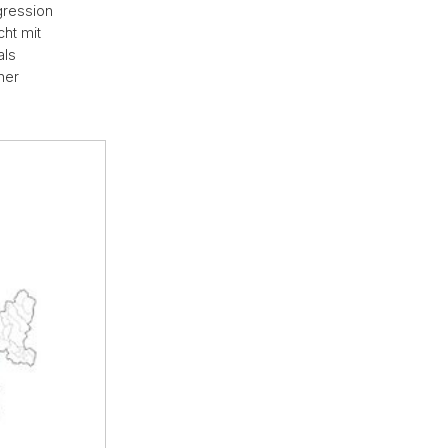
gression
ht mit
als
her