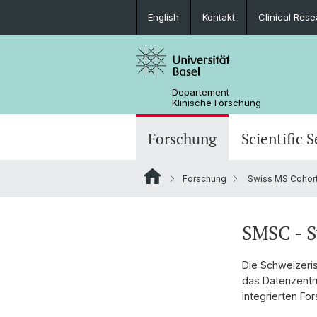
English
Kontakt
Clinical Res
Departement
Klinische Forschung
Forschung
Scientific S
Forschung
Swiss MS Cohor
SMSC - S
Die Schweizeri
das Datenzentru
integrierten Fo