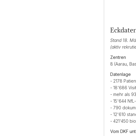
Eckdate
Stand 18. M
(aktiv rekruti
Zentren
8 (Aarau, Ba
Datenlage
- 2178 Patie
- 18'686 Vis
- mehr als 9
- 15'644 Nf
- 790 dokum
- 12'610 sta
- 421'450 bi
Vom DKF unte