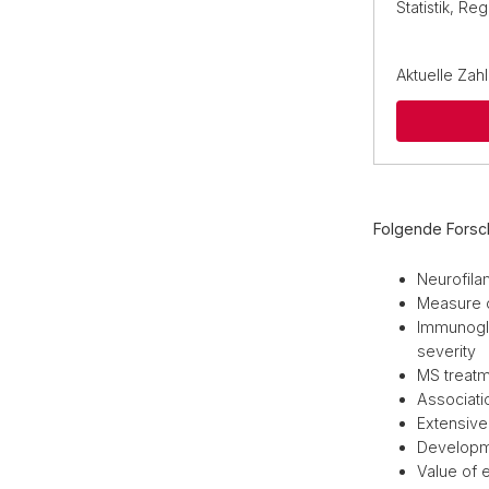
Statistik, Re
Aktuelle Zah
Folgende Forsc
Neurofila
Measure o
Immunoglo
severity
MS treatm
Associati
Extensive
Developme
Value of 