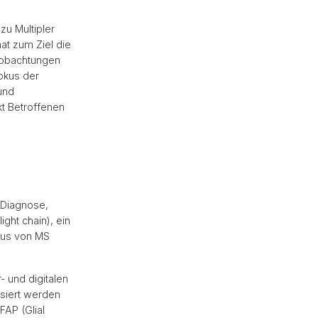
zu Multipler
at zum Ziel die
eobachtungen
okus der
und
kt Betroffenen
 Diagnose,
ght chain), ein
atus von MS
 und digitalen
siert werden
FAP (Glial