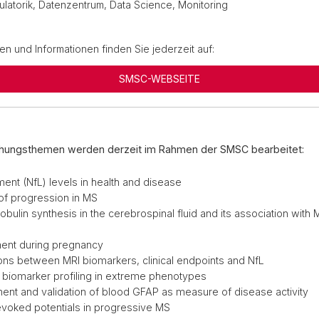
gulatorik, Datenzentrum, Data Science, Monitoring
len und Informationen finden Sie jederzeit auf:
SMSC-WEBSEITE
hungsthemen werden derzeit im Rahmen der SMSC bearbeitet:
ment (NfL) levels in health and disease
f progression in MS
bulin synthesis in the cerebrospinal fluid and its association with
ent during pregnancy
ons between MRI biomarkers, clinical endpoints and NfL
 biomarker profiling in extreme phenotypes
nt and validation of blood GFAP as measure of disease activity
evoked potentials in progressive MS