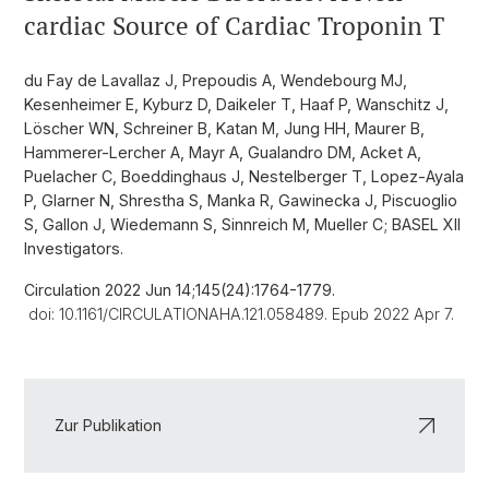
cardiac Source of Cardiac Troponin T
du Fay de Lavallaz J, Prepoudis A, Wendebourg MJ,
Kesenheimer E, Kyburz D, Daikeler T, Haaf P, Wanschitz J,
Löscher WN, Schreiner B, Katan M, Jung HH, Maurer B,
Hammerer-Lercher A, Mayr A, Gualandro DM, Acket A,
Puelacher C, Boeddinghaus J, Nestelberger T, Lopez-Ayala
P, Glarner N, Shrestha S, Manka R, Gawinecka J, Piscuoglio
S, Gallon J, Wiedemann S, Sinnreich M, Mueller C; BASEL XII
Investigators.
Circulation 2022 Jun 14;145(24):1764-1779.
doi: 10.1161/CIRCULATIONAHA.121.058489. Epub 2022 Apr 7.
Zur Publikation